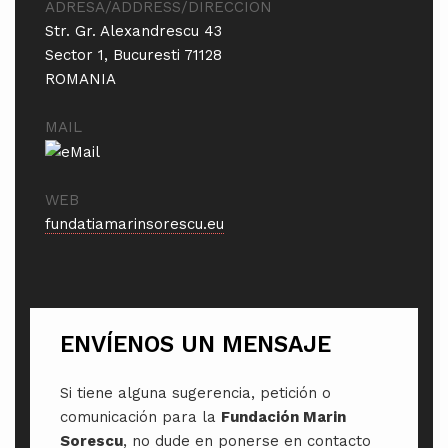
ADRESA/ADDRESS/DIRECCIÓN
Str. Gr. Alexandrescu 43
Sector 1, Bucuresti 71128
ROMANIA
MAIL
WEB
fundatiamarinsorescu.eu
ENVÍENOS UN MENSAJE
Si tiene alguna sugerencia, petición o
comunicación para la
Fundación Marin
Sorescu
, no dude en ponerse en contacto